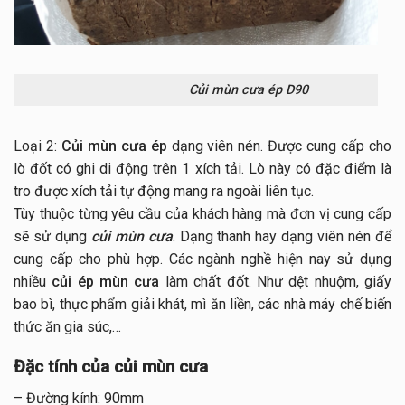
Củi mùn cưa ép D90
Loại 2:
Củi mùn cưa ép
dạng viên nén. Được cung cấp cho
lò đốt có ghi di động trên 1 xích tải. Lò này có đặc điểm là
tro được xích tải tự động mang ra ngoài liên tục.
Tùy thuộc từng yêu cầu của khách hàng mà đơn vị cung cấp
sẽ sử dụng
củi mùn cưa
. Dạng thanh hay dạng viên nén để
cung cấp cho phù hợp. Các ngành nghề hiện nay sử dụng
nhiều
củi ép mùn cưa
làm chất đốt. Như dệt nhuộm, giấy
bao bì, thực phẩm giải khát, mì ăn liền, các nhà máy chế biến
thức ăn gia súc,…
Đặc tính của củi mùn cưa
– Đường kính: 90mm