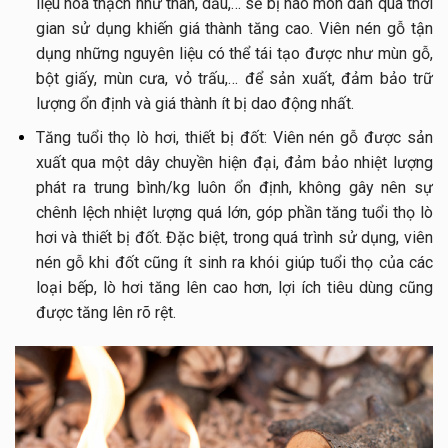
liệu hóa thạch như than, dầu,… sẽ bị hao mòn dần qua thời
gian sử dụng khiến giá thành tăng cao. Viên nén gỗ tận
dụng những nguyên liệu có thể tái tạo được như mùn gỗ,
bột giấy, mùn cưa, vỏ trấu,… để sản xuất, đảm bảo trữ
lượng ổn định và giá thành ít bị dao động nhất.
Tăng tuổi thọ lò hơi, thiết bị đốt: Viên nén gỗ được sản
xuất qua một dây chuyền hiện đại, đảm bảo nhiệt lượng
phát ra trung bình/kg luôn ổn định, không gây nên sự
chênh lệch nhiệt lượng quá lớn, góp phần tăng tuổi thọ lò
hơi và thiết bị đốt. Đặc biệt, trong quá trình sử dụng, viên
nén gỗ khi đốt cũng ít sinh ra khói giúp tuổi thọ của các
loại bếp, lò hơi tăng lên cao hơn, lợi ích tiêu dùng cũng
được tăng lên rõ rệt.