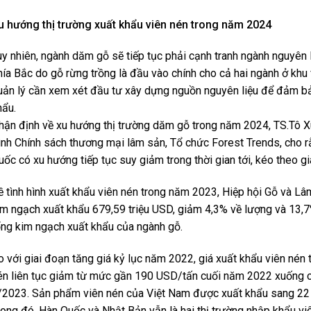
u hướng thị trường xuất khẩu viên nén trong năm 2024
uy nhiên, ngành dăm gỗ sẽ tiếp tục phải cạnh tranh ngành nguyên li
hía Bắc do gỗ rừng trồng là đầu vào chính cho cả hai ngành ở khu
uản lý cần xem xét đầu tư xây dựng nguồn nguyên liệu để đảm bả
hẩu.
hận định về xu hướng thị trường dăm gỗ trong năm 2024, TS.Tô 
rình Chính sách thương mại lâm sản, Tổ chức Forest Trends, cho 
uốc có xu hướng tiếp tục suy giảm trong thời gian tới, kéo theo gi
ề tình hình xuất khẩu viên nén trong năm 2023, Hiệp hội Gỗ và Lâm
im ngạch xuất khẩu 679,59 triệu USD, giảm 4,3% về lượng và 13,7
ổng kim ngạch xuất khẩu của ngành gỗ.
o với giai đoạn tăng giá kỷ lục năm 2022, giá xuất khẩu viên nén
én liên tục giảm từ mức gần 190 USD/tấn cuối năm 2022 xuống c
/2023. Sản phẩm viên nén của Việt Nam được xuất khẩu sang 22 q
rong đó, Hàn Quốc và Nhật Bản vẫn là hai thị trường nhập khẩu viê