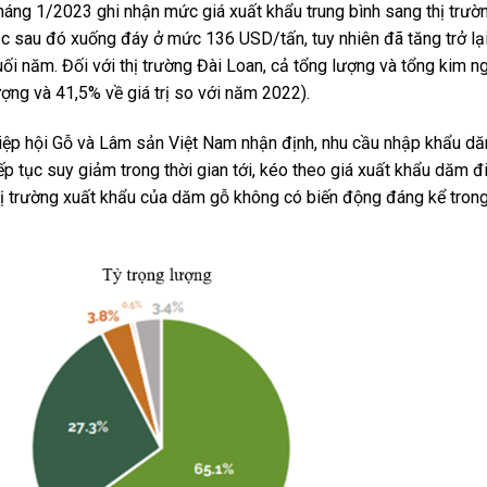
háng 1/2023 ghi nhận mức giá xuất khẩu trung bình sang thị trườ
ục sau đó xuống đáy ở mức 136 USD/tấn, tuy nhiên đã tăng trở l
uối năm. Đối với thị trường Đài Loan, cả tổng lượng và tổng kim 
ượng và 41,5% về giá trị so với năm 2022).
iệp hội Gỗ và Lâm sản Việt Nam nhận định, nhu cầu nhập khẩu dă
iếp tục suy giảm trong thời gian tới, kéo theo giá xuất khẩu dăm đ
hị trường xuất khẩu của dăm gỗ không có biến động đáng kể trong t