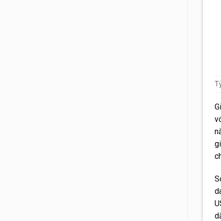
T
G
v
n
g
c
S
d
U
d