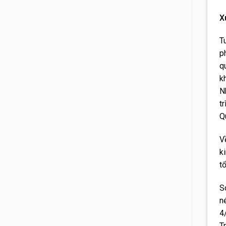
X
T
p
q
k
N
t
Q
V
k
t
S
n
4
T