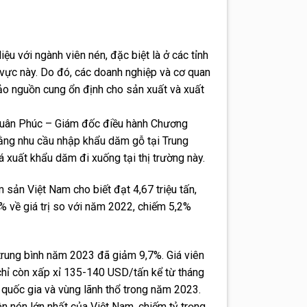
ệu với ngành viên nén, đặc biệt là ở các tỉnh
 vực này. Do đó, các doanh nghiệp và cơ quan
o nguồn cung ổn định cho sản xuất và xuất
Xuân Phúc – Giám đốc điều hành Chương
rằng nhu cầu nhập khẩu dăm gỗ tại Trung
á xuất khẩu dăm đi xuống tại thị trường này.
 sản Việt Nam cho biết đạt 4,67 triệu tấn,
% về giá trị so với năm 2022, chiếm 5,2%
 trung bình năm 2023 đã giảm 9,7%. Giá viên
hỉ còn xấp xỉ 135-140 USD/tấn kể từ tháng
uốc gia và vùng lãnh thổ trong năm 2023.
n nén lớn nhất của Việt Nam, chiếm tỷ trọng