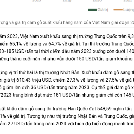
ượng và giá trị dăm gỗ xuất khẩu hàng năm của Việt Nam giai đoạn 2
ăm 2023, Việt Nam xuất khẩu sang thị trường Trung Quốc trên 9,38 
hiếm 65,1% về lượng và 64,7% về giá trị. Tại thị trường Trung Quố
83-185 USD/tấn tại thời điểm đầu năm 2023 xuống còn dưới 140
hững tháng cuối năm nhưng vẫn dưới 150 USD/tấn, giảm khoảng 
ứng vị trí thứ hai là thị trường Nhật Bản. Xuất khẩu dăm gỗ sang 
ới giá trị 610,43 triệu USD, chiếm 27,3% về lượng và 27,5% về giá 
ỗ giảm lên đến 36 USD/tấn trong năm 2023. Cụ thể, giá dăm gỗ xu
/2023 trung bình đạt mức 181 USD/tấn nhưng giảm chỉ còn 145 U
uất khẩu dăm gỗ sang thị trường Hàn Quốc đạt 548,59 nghìn tấn, 
,1% về giá trị. Tương tự như thị trường Nhật Bản và Trung Quốc, g
iảm 27 USD/tấn trong năm 2023 với biên độ biến động mạnh tro