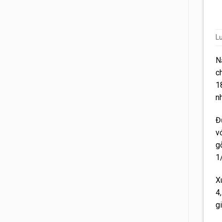
L
N
c
1
n
Đ
v
g
1
X
4
g