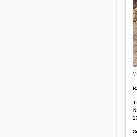
Vi
B
T
N
2
S