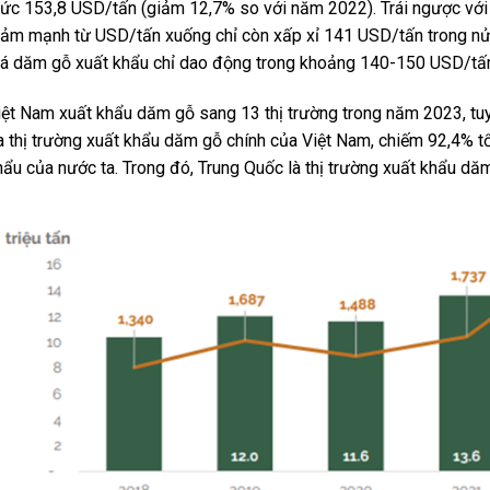
ức 153,8 USD/tấn (giảm 12,7% so với năm 2022). Trái ngược với
iảm mạnh từ USD/tấn xuống chỉ còn xấp xỉ 141 USD/tấn trong nử
iá dăm gỗ xuất khẩu chỉ dao động trong khoảng 140-150 USD/tấ
iệt Nam xuất khẩu dăm gỗ sang 13 thị trường trong năm 2023, tu
a thị trường xuất khẩu dăm gỗ chính của Việt Nam, chiếm 92,4% t
hẩu của nước ta. Trong đó, Trung Quốc là thị trường xuất khẩu dă