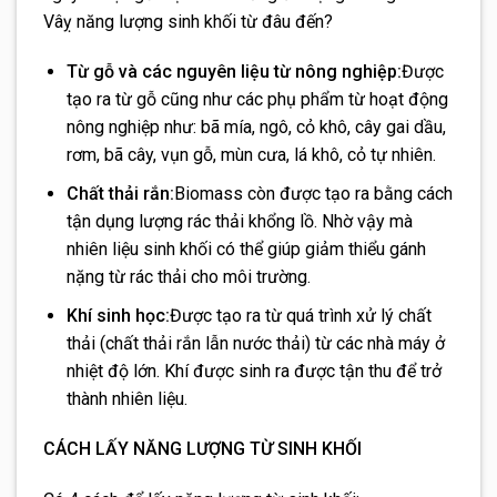
Vâỵ năng lượng sinh khối từ đâu đến?
Từ gỗ và các nguyên liệu từ nông nghiệp:
Được
tạo ra từ gỗ cũng như các phụ phẩm từ hoạt động
nông nghiệp như: bã mía, ngô, cỏ khô, cây gai dầu,
rơm, bã cây, vụn gỗ, mùn cưa, lá khô, cỏ tự nhiên.
Chất thải rắn:
Biomass còn được tạo ra bằng cách
tận dụng lượng rác thải khổng lồ. Nhờ vậy mà
nhiên liệu sinh khối có thể giúp giảm thiểu gánh
nặng từ rác thải cho môi trường.
Khí sinh học:
Được tạo ra từ quá trình xử lý chất
thải (chất thải rắn lẫn nước thải) từ các nhà máy ở
nhiệt độ lớn. Khí được sinh ra được tận thu để trở
thành nhiên liệu.
CÁCH LẤY NĂNG LƯỢNG TỪ SINH KHỐI