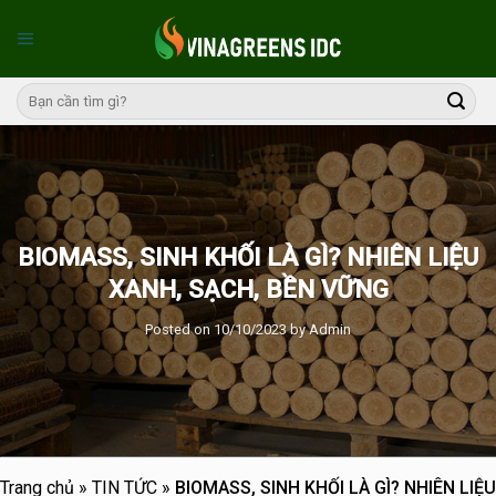
Skip
to
content
BIOMASS, SINH KHỐI LÀ GÌ? NHIÊN LIỆU
XANH, SẠCH, BỀN VỮNG
Posted on
10/10/2023
by
Admin
Trang chủ
»
TIN TỨC
»
BIOMASS, SINH KHỐI LÀ GÌ? NHIÊN LIỆU