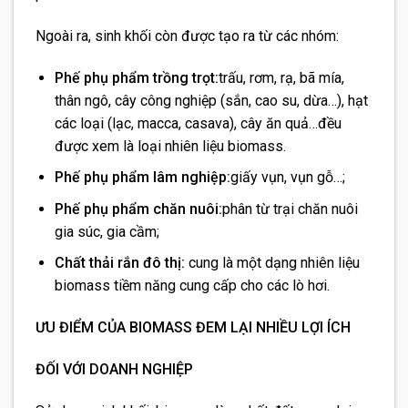
Ngoài ra, sinh khối còn được tạo ra từ các nhóm:
Phế phụ phẩm trồng trọt:
trấu, rơm, rạ, bã mía,
thân ngô, cây công nghiệp (sắn, cao su, dừa…), hạt
các loại (lạc, macca, casava), cây ăn quả…đều
được xem là loại nhiên liệu biomass.
Phế phụ phẩm lâm nghiệp:
giấy vụn, vụn gỗ…;
Phế phụ phẩm chăn nuôi:
phân từ trại chăn nuôi
gia súc, gia cầm;
Chất thải rắn đô thị:
cung là một dạng nhiên liệu
biomass tiềm năng cung cấp cho các lò hơi.
ƯU ĐIỂM CỦA BIOMASS ĐEM LẠI NHIỀU LỢI ÍCH
ĐỐI VỚI DOANH NGHIỆP