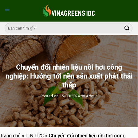
Skip
to
content
Chuyển đổi nhiên liệu nồi hơi công
nghiệp: Hướng tới nền sản xuất phát thải
thấp
Posted on
15/08/2024
by
Admin
Trang chủ
»
TIN TỨC
»
Chuyển đổi nhiên liệu nồi hơi công