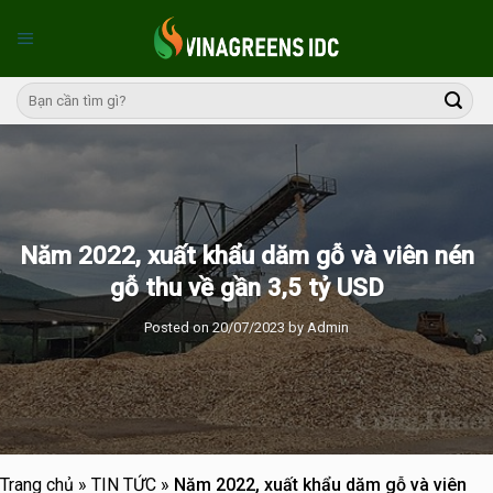
Skip
to
content
Năm 2022, xuất khẩu dăm gỗ và viên nén
gỗ thu về gần 3,5 tỷ USD
Posted on
20/07/2023
by
Admin
Trang chủ
»
TIN TỨC
»
Năm 2022, xuất khẩu dăm gỗ và viên