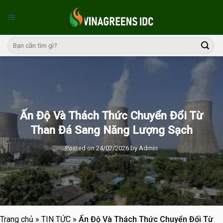
Skip
to
content
Ấn Độ Và Thách Thức Chuyển Đổi Từ
Than Đá Sang Năng Lượng Sạch
Posted on
24/02/2026
by
Admin
Trang chủ
»
TIN TỨC
»
Ấn Độ Và Thách Thức Chuyển Đổi Từ