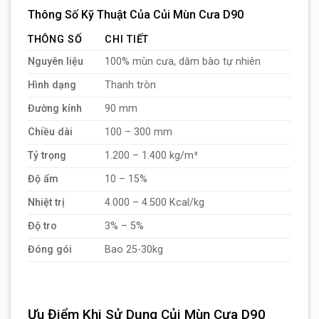
Thông Số Kỹ Thuật Của Củi Mùn Cưa D90
THÔNG SỐ
CHI TIẾT
Nguyên liệu
100% mùn cưa, dăm bào tự nhiên
Hình dạng
Thanh tròn
Đường kính
90 mm
Chiều dài
100 – 300 mm
Tỷ trọng
1.200 – 1.400 kg/m³
Độ ẩm
10 – 15%
Nhiệt trị
4.000 – 4.500 Kcal/kg
Độ tro
3% – 5%
Đóng gói
Bao 25-30kg
Ưu Điểm Khi Sử Dụng Củi Mùn Cưa D90