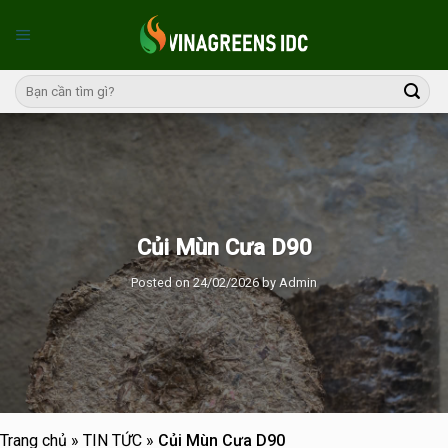
Skip
to
content
Củi Mùn Cưa D90
Posted on
24/02/2026
by
Admin
Trang chủ
»
TIN TỨC
»
Củi Mùn Cưa D90