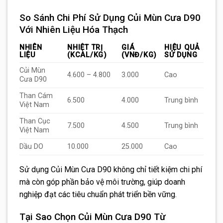
So Sánh Chi Phí Sử Dụng Củi Mùn Cưa D90
Với Nhiên Liệu Hóa Thạch
NHIÊN
NHIỆT TRỊ
GIÁ
HIỆU QUẢ
LIỆU
(KCAL/KG)
(VNĐ/KG)
SỬ DỤNG
Củi Mùn
4.600 – 4.800
3.000
Cao
Cưa D90
Than Cám
6.500
4.000
Trung bình
Việt Nam
Than Cục
7.500
4.500
Trung bình
Việt Nam
Dầu DO
10.000
25.000
Cao
Sử dụng Củi Mùn Cưa D90 không chỉ tiết kiệm chi phí
mà còn góp phần bảo vệ môi trường, giúp doanh
nghiệp đạt các tiêu chuẩn phát triển bền vững.
Tại Sao Chọn Củi Mùn Cưa D90 Từ